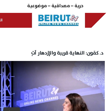
Ski
حرية – مصداقية – موضوعية
t
conten
ال
د. كمّون: النهاية قريبة والإزدهار آتٍ