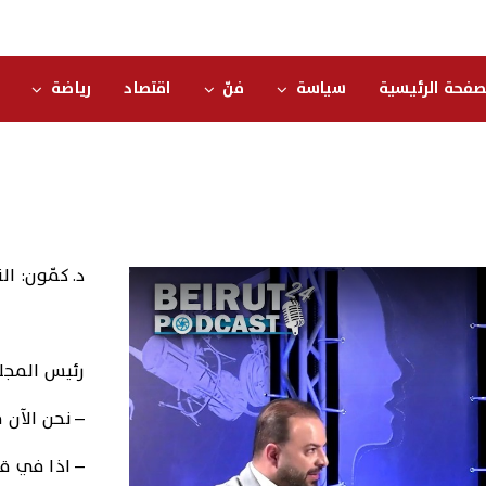
صفحة الرئيسية
سياسة
فنّ
اقتصاد
رياضة
د. كمّون: ال
رئيس المجل
– نحن الآن ف
– اذا في قر