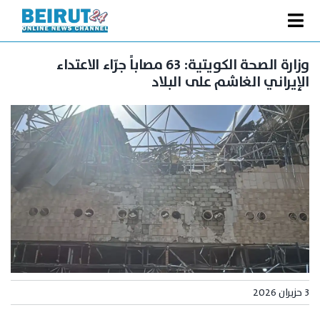
Ski
t
Toggle
conten
الصفحة الرئيسية
Navigation
وزارة الصحة الكويتية: 63 مصاباً جرّاء الاعتداء
الإيراني الغاشم على البلاد
سياسة
اقتصاد
فنّ
رياضة
متفرقات
Podcast
من نحن
البحث
3 حزيران 2026
عن: