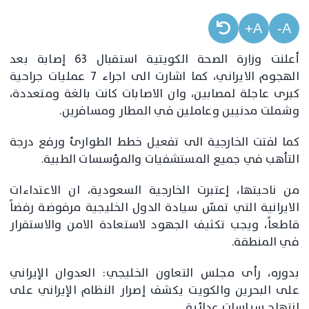
A+
A-
أعلنت وزارة الصحة الكويتية استقبال 63 إصابة بعد
الهجوم الايراني، كما اشارت الى اجراء 7 عمليات جراحية
كبرى عاجلة لمصابين، وان الاصابات كانت بالغة ومتعددة،
وشملت مدنيين وعاملين في المطار ومسافرين.
كما لفتت الخارجية الى تفعيل خطط الطوارئ ورفع درجة
التأهب في جميع المستشفيات والمؤسسات الطبية.
من ناحيتها، إعتبرت الخارجية السعودية، ان الاعتداءات
الايرانية التي تمسّ سيادة الدول الخليجية مرفوضة رفضاً
قاطعاً، ويجب تكثيف الجهود لاستعادة الامن والاستقرار
في المنطقة.
بدوره، رأى مجلس التعاون الخليجي: العدوان الإيراني
على البحرين والكويت يكشف إصرار النظام الإيراني على
انتهاج سياسات عدائية