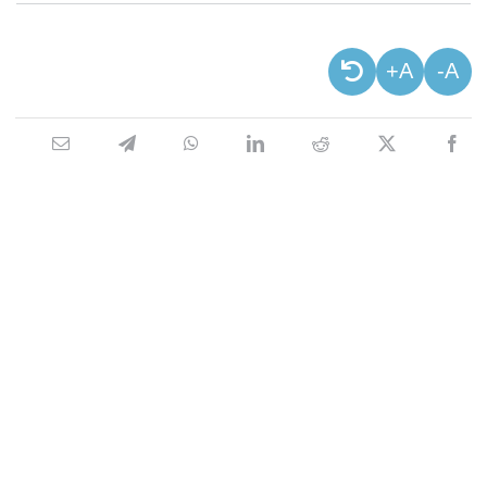
A+
A-