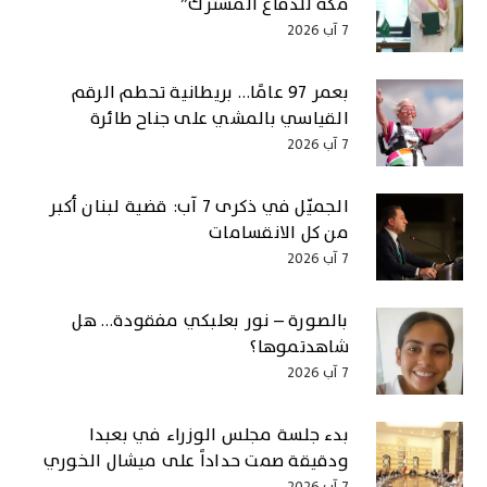
مكة للدفاع المشترك”
7 آب 2026
بعمر 97 عامًا… بريطانية تحطم الرقم
القياسي بالمشي على جناح طائرة
7 آب 2026
الجميّل في ذكرى 7 آب: قضية لبنان أكبر
من كل الانقسامات
7 آب 2026
بالصورة – نور بعلبكي مفقودة… هل
شاهدتموها؟
7 آب 2026
بدء جلسة مجلس الوزراء في بعبدا
ودقيقة صمت حداداً على ميشال الخوري
7 آب 2026