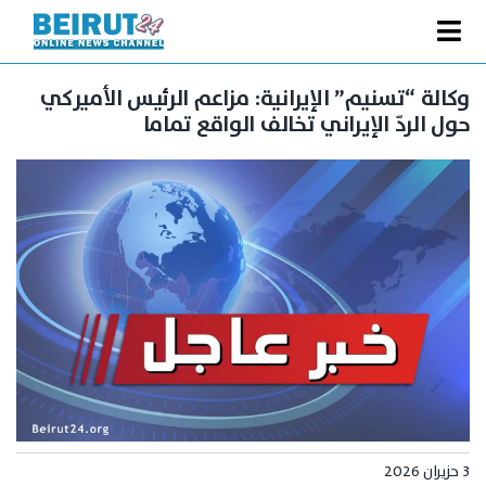
Ski
t
Toggle
conten
الصفحة الرئيسية
Navigation
وكالة “تسنيم” الإيرانية: مزاعم الرئيس الأميركي
حول الردّ الإيراني تخالف الواقع تماما
سياسة
اقتصاد
فنّ
رياضة
متفرقات
Podcast
من نحن
البحث
عن:
3 حزيران 2026