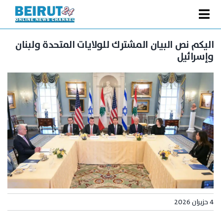
Ski
t
Toggle
conten
الصفحة الرئيسية
Navigation
اليكم نص البيان المشترك للولايات المتحدة ولبنان
وإسرائيل
سياسة
اقتصاد
فنّ
رياضة
متفرقات
Podcast
من نحن
البحث
4 حزيران 2026
عن: