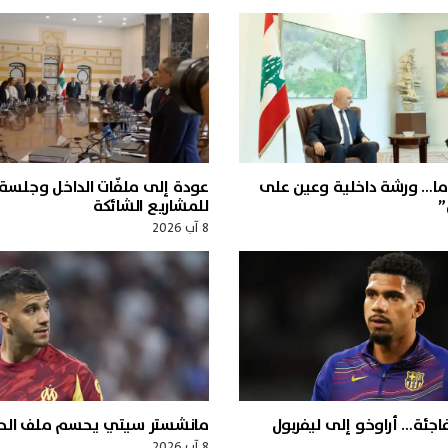
ما… ورشة داخلية وعين على
عودة إلى ملفّات الداخل وجلسة
”
للمشاريع الشائكة
8 آب 2026
ئة… أراوخو إلى ليفربول
مانشستر سيتي يحسم ملف الحا
8 آب 2026