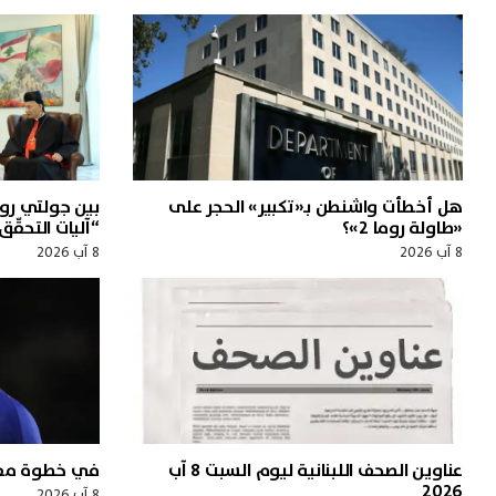
هل أخطأت واشنطن بـ«تكبير» الحجر على
بين جولتي رو
«طاولة روما 2»؟
“آليات التحقّق
8 آب 2026
8 آب 2026
عناوين الصحف اللبنانية ليوم السبت 8 آب
في خطوة مفاج
2026
8 آب 2026