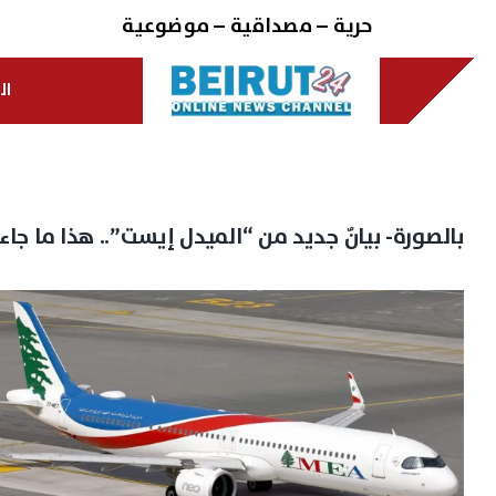
Ski
حرية – مصداقية – موضوعية
t
conten
ال
بالصورة- بيانٌ جديد من “الميدل إيست”.. هذا ما جاء