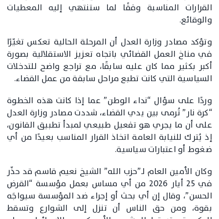
القرارات المناسبة وفقًا لما ستنتهي إليه المعطيات
والوقائع.
وتؤكد مصادر وزارة العدل أن المرحلة الحالية تعكس تغيّرًا
في مناخ العمل القضائي باتجاه تعزيز الاستقلالية بصورة
أكبر بكثير مما كان عليه سابقًا، مع تراجع واضح للتدخلات
السياسية التي كانت تطبع مراحل سابقة من عمل القضاء.
وردًا على سؤال “نداء الوطن” عما إذا كانت هذه الخطوة
“كرة نار” تُرمى بين يدي القضاء، شددت مصادر وزارة العدل
على أن ما يجري هو تفعيل طبيعي لمبدأ تطبيق القانون،
إذ يُترك للنيابة العامة اتخاذ القرار المناسب بعيدًا من أي
ضغوط أو اعتبارات سياسية.
وكان الأمين العام لـ”حزب الله” الشيخ نعيم قاسم قد حذّر
في 25 أيار 2026 من أي مساس بعمل مؤسسة “القرض
الحسن”، وقال إن أي بحث أو إجراء ضد المؤسسة سيواجَه
بقوة، ومن حق الناس أن تنزل إلى الشوارع وتسقط