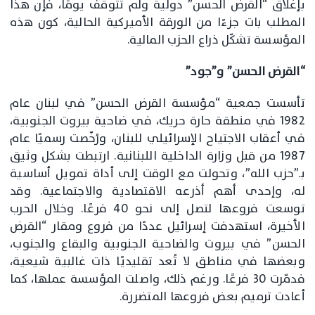
بإغلاق “القرض الحسن” دولية ولم تتوقف يومًا، فإن هذا
المطلب بات جزءًا من الورقة الأميركية الحالية، كون هذه
المؤسسة تشكّل ذراع الحزب المالية.
“القرض الحسن” و”جود”
تأسست جمعية “مؤسسة القرض الحسن” في لبنان عام
1982 في منطقة حارة حريك، في ضاحية بيروت الجنوبية،
في أعقاب الاجتياح الإسرائيلي للبنان، ورُخّصت رسميًا عام
1987 من قبل وزارة الداخلية اللبنانية. ارتبطت بشكل وثيق
بـ”حزب الله”، وتحولت مع الوقت إلى أداة تمويل أساسية
له، وإحدى أهم أذرعه الاقتصادية والاجتماعية. وقد
توسعت فروعها لتصل إلى نحو 40 فرعًا. وخلال الحرب
الأخيرة، استهدفت إسرائيل عددًا من فروع ومقار “القرض
الحسن” في بيروت والضاحية الجنوبية والبقاع والجنوب،
وبعضها في مناطق لا تُعد تقليديًا ذات غالبية شيعية،
فدمّرت 30 فرعًا. ورغم ذلك، واصلت المؤسسة عملها، كما
أعادت ترميم بعض فروعها المتضررة.