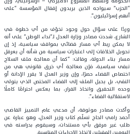
الحكومة وتسقط المشروع الأميركي – الإسرائيلي، وإن
“الحزب” سيواجه الذين يريدون إقفال المؤسسة “على
أنهم إسرائيليون”.
وردًا على سؤال حول وجود تخوّف من أي خطوة في
الشارع، شددت مصادر وزارة العدل لـ”نداء الوطن” على أنه
لا يمكن ربط أي مسار قضائي بمواقف سياسية، إذ إن
تحويل الخلافات إلى اعتبارات سياسية من شأنه أن يعرقل
مسار بناء الدولة، وقالت: “كما أن معالجة ملف السلاح
تبقى سياسية، فإن معالجة أي خرق قانوني هي من
اختصاص القضاء حصرًا، وإن وزير العدل لا يقرر الإدانة أو
النفي، بل يحيل الملف إلى القضاء المختص الذي يتولى
وحده التحقيق واتخاذ القرار، بما يعكس احترامًا كاملًا
لاستقلالية القضاء”.
وأكدت مصادر موثوقة، أن مدعي عام التمييز القاضي
أحمد رامي الحاج تسلّم كتاب وزير العدل، وهو عبارة عن
طلب غير مرفق بأي مستندات، وسيقوم بدراسته في
اليومين المقبلين لاتخاذ الإجراءات المناسبة.