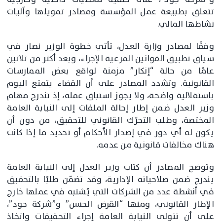
تتعلق بطبيعة عمل المؤسسة ومصادر تمويلها وآليات
نشاطها المالي.
وفقًا لمصادر وزارة العدل، تأتي خطوة الوزير نصار في
سياق تطبيق القوانين المرعية الإجراء، وبعد أكثر من ثلاثين
عامًا من حالة “إنكار” مزمنة لواقع بعض الممارسات
القانونية. وتشدد المصادر على أن القضاء يتمتع اليوم
باستقلالية واضحة، ولا يجوز استباق عمله، إذ تندرج مهام
وزير العدل ضمن إطار إحالة الملفات إلى النيابة العامة
المختصة، وطلب التحرّك القانوني للتحقيق، من دون أن
يكون له أي دور في إصدار الأحكام أو تحديد ما إذا كانت
هناك مخالفات قانونية من عدمه.
وتوضح المصادر أن كتاب وزير العدل إلى النيابة العامة
يندرج ضمن صلاحياته الإدارية، وقد تضمّن طلبًا بالتحقيق
في أنشطة عدد من الشركات التي يُشتبه في عملها خارج
الإطار القانوني، ومنها “القرض الحسن” و”شركة جود”،
على أن تتولى النيابة العامة إجراء التحقيقات واتخاذ