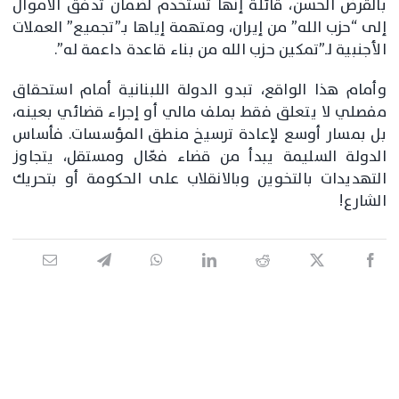
بالقرض الحسن، قائلة إنها تُستخدم لضمان تدفق الأموال
إلى “حزب الله” من إيران، ومتهمة إياها بـ”تجميع” العملات
الأجنبية لـ”تمكين حزب الله من بناء قاعدة داعمة له”.
وأمام هذا الواقع، تبدو الدولة اللبنانية أمام استحقاق
مفصلي لا يتعلق فقط بملف مالي أو إجراء قضائي بعينه،
بل بمسار أوسع لإعادة ترسيخ منطق المؤسسات. فأساس
الدولة السليمة يبدأ من قضاء فعّال ومستقل، يتجاوز
التهديدات بالتخوين وبالانقلاب على الحكومة أو بتحريك
الشارع!