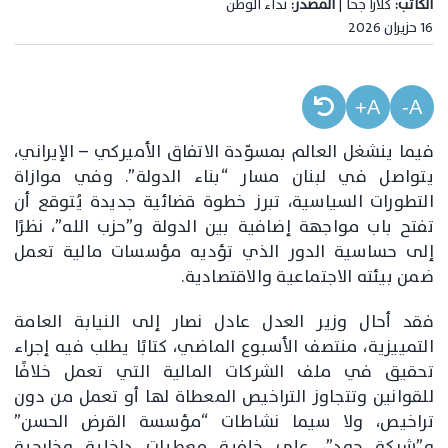
الكاتب:
كلارا جحا |
المصدر:
نداء الوطن
16 حزيران 2026
A+
A-
فيما ينشغل العالم بمسوّدة الاتفاق الأميركي – الإيراني،
يتواصل في لبنان مسار “بناء الدولة”. وفي موازاة
التطورات السياسية، تبرز خطوة قضائية جديدة يُتوقع أن
تفتح باب مواجهة إضافية بين الدولة و”حزب الله”، نظرًا
إلى حساسية الدور الذي تؤديه مؤسسات مالية تعمل
ضمن بيئته الاجتماعية والاقتصادية.
فقد أحال وزير العدل عادل نصار إلى النيابة العامة
التمييزية، منتصف الأسبوع الماضي، كتابًا يطلب فيه إجراء
تحقيق في ملف الشركات المالية التي تعمل خلافًا
للقوانين وتتجاوز التراخيص المعطاة لها أو تعمل من دون
تراخيص، ولا سيما نشاطات “مؤسسة القرض الحسن”
و”شركة جود”، على خلفية معطيات داخلية وخارجية