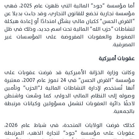
أما مؤسسة “جود” المالية التي ظهرت عام 2025، فهي
مؤسسة تجارية تخضع للقانون التجاري، وقد جاءت بديلا عن
“القرض الحسن” ككيان مالي يشكّل امتدادًا أو إعادة هيكلة
لنشاطات “حزب الله” المالية تحت اسم جديد، وذلك في ظل
الضغوط والعقوبات المفروضة على المؤسسات غير
المصرفية.
عقوبات أميركية
وكانت وزارة الخزانة الأميركية قد فرضت عقوبات على
مؤسسة “القرض الحسن” في 24 تموز عام 2007، معتبرة
أنها تُستخدم لإدارة النشاطات المالية لـ”الحزب” وتأمين
وصوله إلى النظام المالي الدولي. كما وسّعت واشنطن
لاحقًا دائرة العقوبات لتشمل مسؤولين وكيانات مرتبطة
بالجمعية.
كذلك فرضت الولايات المتحدة، في شباط عام 2026،
عقوبات على مؤسسة “جود” لتجارة الذهب، المرتبطة