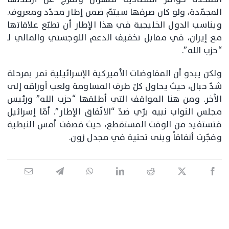
المجمّدة، ولو كان صرفها سيتمّ ضمن إطار محدّد ومعروف.
ويناسب الدول الخليجية في هذا الإطار أن تطبّع علاقاتها
مع إيران، في مقابل تخفيف الدعم اللوجستي والمالي لـ
“حزب الله”.
ولكن يبدو أن المفاوضات الأميركية الإسرائيلية تمر بمرحلة
شدّ حبال، حيث يحاول كلّ طرف المساومة ولعب أوراقه إلى
الآخر. ومن هنا المواقف التي أطلقها “حزب الله” ورئيس
مجلس النواب نبيه برّي ضدّ “الاتّفاق الإطار”. أمّا إسرائيل
فتستفيد من الوقت المستقطع، حيث قصفت أمس النبطية
وفجّرت أنفاقاً وبنى تحتية في مجدل زون.