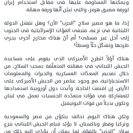
ويمكنها المساومة عليها في مقابل استخدام إيران
لورقة مضيق هرمز، والتي تبيّن أنّها ورقة مهمّة.
إذا، ما هو مصير سلاح “الحزب” الآن؟ وهل تفشل الدولة
اللبنانية في نزعه، فتبقى القوّات الإسرائيلية في الجنوب
إلى أجل غير مسمّى؟ أم أنّ هناك مخارج أخرى يجري
طرحها وتشكّل حلّاً وسطاً؟
هناك أوّلاً الطرح الأميركي الذي يقوم على مساعدة
الجيش اللبناني في مهمّته المتعلّقة بسحب السلاح، من
خلال تقديم المعدّات العسكرية والخبرات والمعلومات
الاستخباراتية، مع وجود عناصر من الجيش الأميركي على
الأرض، إن اقتضت الحاجة. وأبدت دول أوروبية استعدادها
للمشاركة في قوّات متعدّدة الجنسيات تعمل في لبنان
وتكون بديلاً من قوات اليونيفيل.
ولكن هناك اليوم تحالف يتكوّن من مصر والسعودية
وتركيا وقطر وباكستان، لا يؤيّد قيام الجيش اللبناني بنزع
سلاح “الحزب” بالقوّة، لما يمكن أن يؤدّي إليه ذلك من