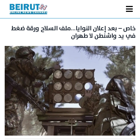
Ski
t
Toggle
conten
الصفحة الرئيسية
Navigation
خاص – بعد إعلان النوايا…ملف السلاح ورقة ضغط
في يد واشنطن لا طهران
سياسة
اقتصاد
فنّ
رياضة
متفرقات
Podcast
من نحن
البحث
عن: