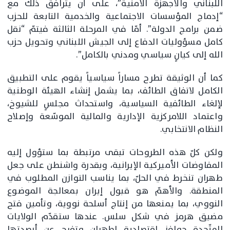
اللبناني والأجهزة الأمنية”، على أن يترافق ذلك مع
“إدماج المؤسسات الاجتماعية والخدمية التابعة للحزب
ضمن برامج الدولة”. أمّا في المرحلة الثالثة فيتمّ “نقل
كامل مسؤوليات الدفاع إلى الجيش اللبناني وتحويل حزب
الله إلى كيانٍ سياسي ومدني بالكامل”.
كما أن الوثيقة تطرح مساراً سياسياً يقوم على التطبيق
الكامل لاتفاق الطائف، بما يشمل إنشاء الهيئة الوطنية
لإلغاء الطائفية السياسية، واستحداث مجلسٍ للشيوخ،
واعتماد اللامركزية الإدارية والمالية الموسّعة وإصلاح
النظام الانتخابي.
ولكن كلّ هذه الطروحات تبقى مرتبطة بما ستؤول إليه
المفاوضات الأميركية الإيرانية، وبقدرة واشنطن على جعل
طهران تنخرط في الحلّ، بما يناسب التوازن المطلوب في
المنطقة. والأهمّ هو قبول إيران بمعالجة الموضوع
النووي، بما يمنعها من إنتاج أسلحة نووية، وتأمين فتح
مضيق هرمز في شكل سلس. عندها ستقدّم الولايات
المتّحدة حوافز اقتصادية لطهران وتفرج عن أرصدتها