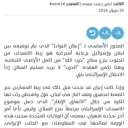
الكاتب:
ايلين زغيب عيسى |
المصدر:
Beirut24
29 حزيران 2026
A+
A-
المحور الأساسي لـ “إعلان النوايا” الذي تمّ توقيعه بين
لبنان وإسرائيل برعاية أميركية هو ربط الانسحاب من
الجنوب بنزع سلاح “حزب الله” من كامل الأراضي اللبنانية.
وهنا تكمن العقدة: “الحزب” لا يريد تسليم السلاح، إذاً
الاحتلال الإسرائيلي باقٍ.
وإذا كانت إيران قد نجحت قبل ذلك في ربط المسارين عبر
الضغط لتحقيق وقف النار في لبنان، فإنّ واشنطن ردّت لها
الكرة من خلال “الاتفاق الإطار” الذي جعل موضوع
الانسحاب الإسرائيلي مرتبطاً بنزع السلاح، وليس بأيّ أمر
آخر تحدّده طهران، بمعنى أنّ الولايات المتّحدة سحبت هذه
الورقة لصالحها في المفاوضات مع الجانب الإيراني،