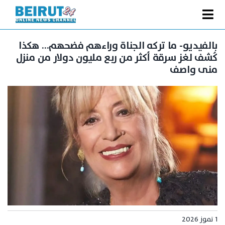
Ski
t
Toggle
conten
الصفحة الرئيسية
Navigation
بالفيديو- ما تركه الجناة وراءهم فضحهم… هكذا
كُشف لغز سرقة أكثر من ربع مليون دولار من منزل
سياسة
منى واصف
اقتصاد
فنّ
رياضة
متفرقات
Podcast
من نحن
البحث
عن:
1 تموز 2026