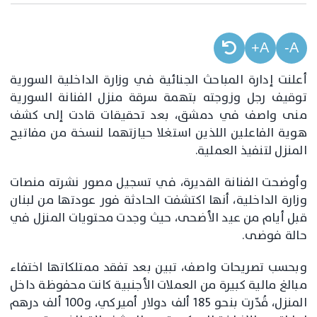
A+
A-
أعلنت إدارة المباحث الجنائية في وزارة الداخلية السورية
توقيف رجل وزوجته بتهمة سرقة منزل الفنانة السورية
منى واصف في دمشق، بعد تحقيقات قادت إلى كشف
هوية الفاعلين اللذين استغلا حيازتهما لنسخة من مفاتيح
المنزل لتنفيذ العملية.
وأوضحت الفنانة القديرة، في تسجيل مصور نشرته منصات
وزارة الداخلية، أنها اكتشفت الحادثة فور عودتها من لبنان
قبل أيام من عيد الأضحى، حيث وجدت محتويات المنزل في
حالة فوضى.
وبحسب تصريحات واصف، تبين بعد تفقد ممتلكاتها اختفاء
مبالغ مالية كبيرة من العملات الأجنبية كانت محفوظة داخل
المنزل، قُدّرت بنحو 185 ألف دولار أميركي، و100 ألف درهم