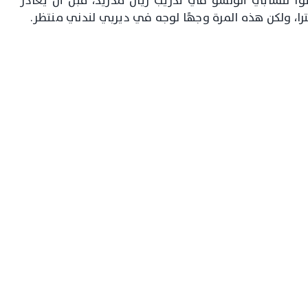
ا لتشابي ألونسو في تدريب ريال مدريد، قبل أن يغادر
ترا، ولكن هذه المرة وجهًا لوجه في ديربي لندني منتظر.