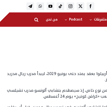
متفرقات
Podcast
من نحن
أعلن فولهام تعاقده مع المدرب الإسباني ألفارو أربيلوا بعقد يمتد حتى يونيو 2029، ليبدأ مدرب ريال مدريد
.
 من نوع خاص، إذ سيصطدم بتشابي ألونسو مدرب تشيلسي
افن كوتيج» يوم 24 أغسطس.