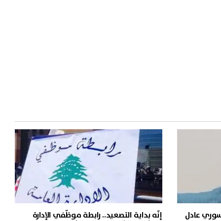
لسوري عادل
إنّه بداية التصعيد.. رابطة موظّفي الإدارة