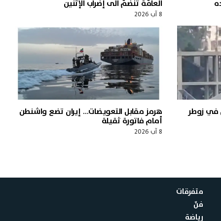
ه
العامّة تنضمّ الى إضراب الإثنين
8 آب 2026
ل في زوطر
هرمز مقابل التعويضات… إيران تضع واشنطن
أمام فاتورة ثقيلة
8 آب 2026
متفرقات
فنّ
رياضة