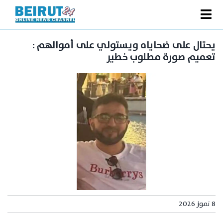
Ski
t
Toggle
conten
الصفحة الرئيسية
Navigation
يحتال على ضحاياه ويستولي على أموالهم :
تعميم صورة مطلوب خطير
سياسة
اقتصاد
فنّ
رياضة
متفرقات
Podcast
من نحن
البحث
8 تموز 2026
عن: