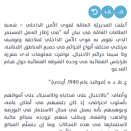
A+
A-
أعلنت المديريّة العامّة لقوى الأمن الداخلي – شعبة
العلاقات العامّة في بيان أنه “في إطار العمل المستمر
الذي تقوم به قوى الأمن الداخلي لملاحقة وتوقيف
مرتكبي مختلف أنواع الجرائم في جميع المناطق اللبنانية،
ولا سيما جرائم الاحتيال، توافرت معلومات لدى مفرزة
طرابلس القضائية في وحدة الشرطة القضائية حول قيام
المدعو:
ع. ط. د. ه. (مواليد عام 1980، أردني).”
وأضاف: “بالاحتيال على ضحاياه والاستيلاء على أموالهم
بأسلوب احترافي، إذ كان يلتقيهم في أماكن عامة،
ويوهمهم بأنه يعمل في مجال الاستثمار في البورصة
والذهب والفضة، ويطلب منهم تزويده بمبالغ مالية
لاستثمارها في هذه المجالات. وما إن يتسلّم المبالغ