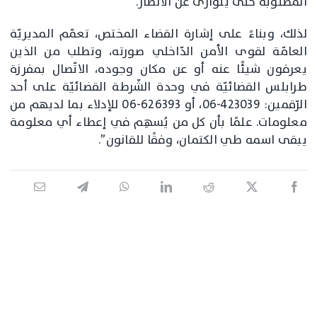
المطلوبة حتى يتوارى عن الأنظار.
لذلك، وبناءً على إشارة القضاء المختص، تعمّم المديريّة
العامّة لقوى الأمن الدّاخلي صورته، وتطلب من الذين
يعرفون شيئًا عنه أو عن مكان وجوده، الاتّصال بمفرزة
طرابلس القضائيّة في وحدة الشّرطة القضائيّة على أحد
الرّقمين: 423039-06، أو 626393-06 للإدلاء بما لديهم من
معلومات. علمًا بأن كل من يُسهِم في إعطاء أي معلومة
يبقى اسمه طي الكتمان، وفقًا للقانون”.