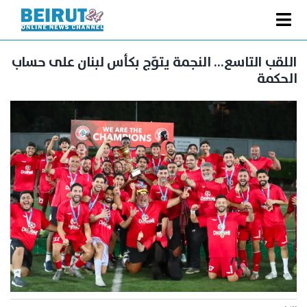
Ski
t
Toggle
conten
الصفحة الرئيسية
Navigation
اللقب التاسع… النجمة يتوّج بكأس لبنان على حساب
الحكمة
سياسة
اقتصاد
فنّ
رياضة
متفرقات
Podcast
من نحن
البحث
عن: