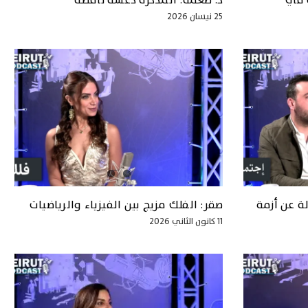
 في
د. طعمة: المذكرة دعسة ناقصة
25 نيسان 2026
لة عن أزمة
صقر: الفلك ‏مزيج بين الفيزياء والرياضيات
11 كانون الثاني 2026