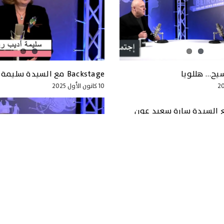
يح… هللويا
Backstage مع السيدة سليمة أديب ريفي
10 كانون الأول 2025
بولس: التنمر يبدأ من المنزل
1 تشرين الثاني 2025