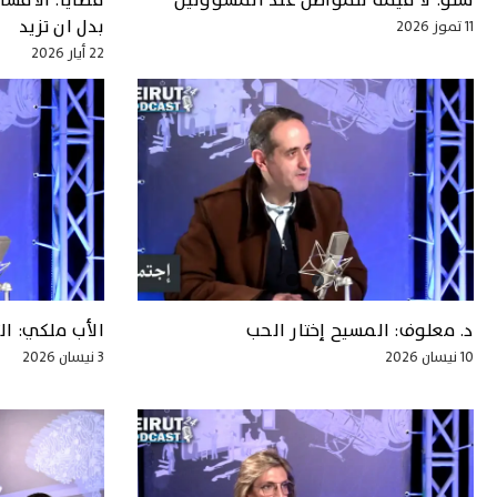
سنّو: لا قيمة للمواطن عند المسؤولين
قطايا: الأقس
بدل ان تزيد
11 تموز 2026
22 أيار 2026
د. معلوف: المسيح إختار الحب
الأب ملكي: ال
10 نيسان 2026
3 نيسان 2026