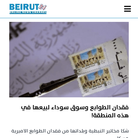
Ski
t
Toggle
conten
الصفحة الرئيسية
Navigation
سياسة
اقتصاد
فنّ
رياضة
متفرقات
Podcast
فقدان الطوابع وسوق سوداء لبيعها في
من نحن
هذه المنطقة!
البحث
شكا مخاتير النبطية وبلداتها من فقدان الطوابع الاميرية
عن: