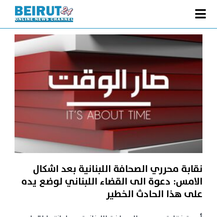
Ski
t
Toggle
conten
الصفحة الرئيسية
Navigation
سياسة
اقتصاد
فنّ
رياضة
متفرقات
Podcast
نقابة محرري الصحافة اللبنانية بعد اشكال
من نحن
الامس: دعوة الى القضاء اللبناني لوضع يده
على هذا الحادث الخطير
البحث
عن: