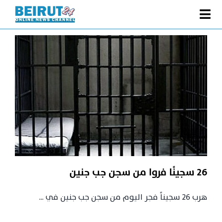
Ski
t
Toggle
conten
الصفحة الرئيسية
Navigation
سياسة
اقتصاد
فنّ
رياضة
متفرقات
Podcast
26 سجينًا فروا من سجن جب جنين
من نحن
هرب 26 سجيناً فجر اليوم من سجن جب جنين في
...
البحث
عن: