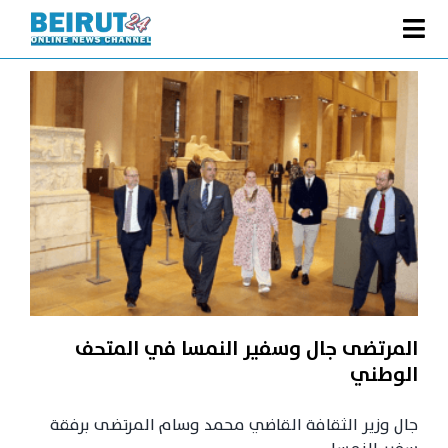
Ski
t
Toggle
conten
الصفحة الرئيسية
Navigation
سياسة
اقتصاد
فنّ
رياضة
متفرقات
Podcast
المرتضى جال وسفير النمسا في المتحف
من نحن
الوطني
البحث
جال وزير الثقافة القاضي محمد وسام المرتضى برفقة
عن: