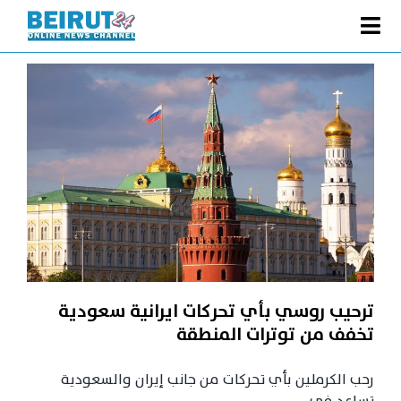
Ski
t
Toggle
conten
الصفحة الرئيسية
Navigation
سياسة
اقتصاد
فنّ
رياضة
متفرقات
Podcast
ترحيب روسي بأي تحركات ايرانية سعودية
من نحن
تخفف من توترات المنطقة
البحث
رحب الكرملين بأي تحركات من جانب إيران والسعودية
عن: