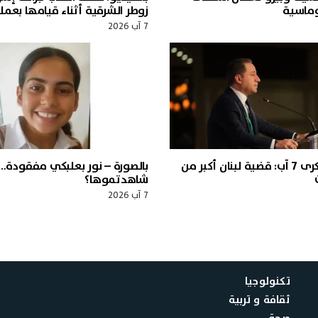
لوماسية
زوطر الشرقية أثناء قيامها بعملي
7 آب 2026
الجميّل في ذكرى 7 آب: قضية لبنان أكبر من
بالصورة – نور بعلبكي مفقودة…
شاهدتموها؟
7 آب 2026
تكنولوجيا
ثقافة و تربية