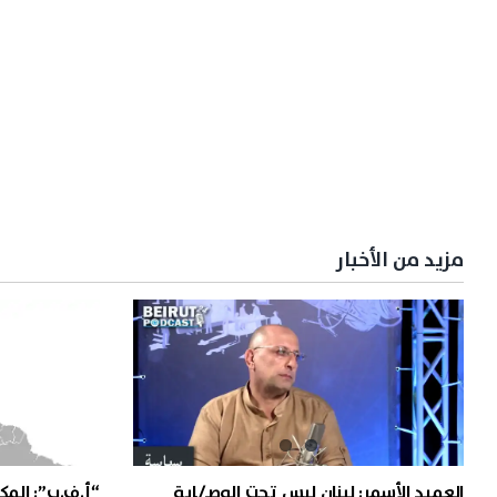
مزيد من الأخبار
العميد الأسمر: لبنان ليس تحت الوصـ/ـاية
“أ.ف.ب”: المك