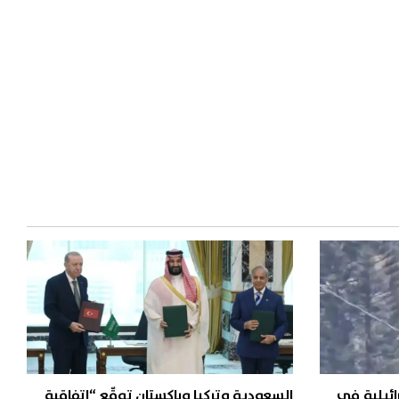
ائيلية في
السعودية وتركيا وباكستان توقّع “اتفاقية