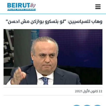
Ski
t
Toggle
conten
الصفحة الرئيسية
Navigation
وهاب للسياسيين: “لو بتسكرو بوازكن مش احسن”
سياسة
اقتصاد
فنّ
رياضة
متفرقات
Podcast
من نحن
22 كانون الأول 2021
البحث
عن: