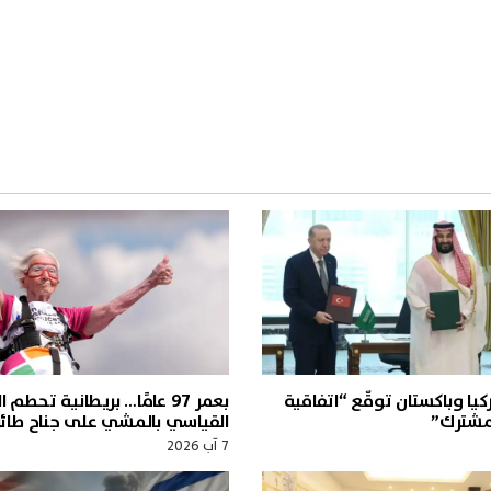
يا وباكستان توقّع “اتفاقية
بعمر 97 عامًا… بريطانية تحطم 
لمشترك”
القياسي بالمشي على جناح طائر
7 آب 2026