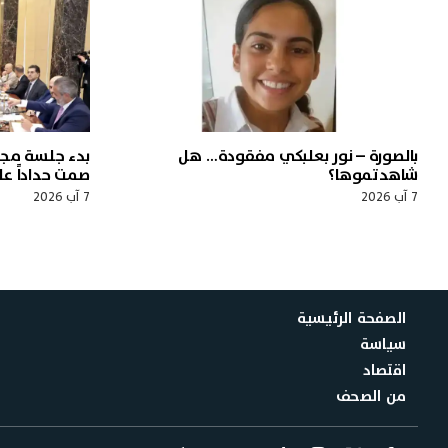
بالصورة – نور بعلبكي مفقودة… هل
بدء جلسة مجل
شاهدتموها؟
صمت حداداً ع
7 آب 2026
7 آب 2026
الصفحة الرئيسية
سياسة
اقتصاد
من الصحف