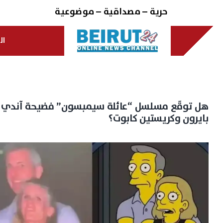
Ski
حرية – مصداقية – موضوعية
t
conten
ال
هل توقّع مسلسل “عائلة سيمبسون” فضيحة آندي
بايرون وكريستين كابوت؟