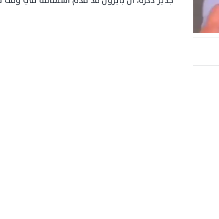
جدير ذكره، ان بايرون قد قدم استقالته في وقت 