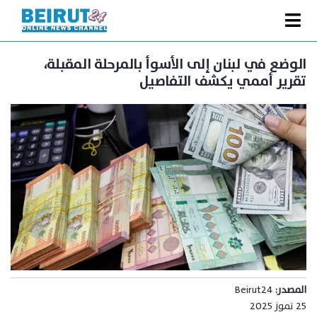
Ski
t
Toggle
conten
الصفحة الرئيسية
Navigation
الوضع في لبنان إلى الأسوأ بالمرحلة المقبلة،
تقرير أممي يكشف التفاصيل
سياسة
اقتصاد
فنّ
رياضة
متفرقات
Podcast
من نحن
البحث
المصدر:
Beirut24
عن:
25 تموز 2025