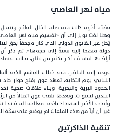
مياه نهر العاصي
قضيّة أخرى كانت في صلب الخلل القائم وتتمثل ب
وهنا لفت بويز إلى أن «تقسيم مياه نهر العاصي كا
يُحلّ عبر القانون الدولي الذي كان مجحفاً بحق لبن
دولة منهما إليه نسبةً إلى حجمها». ثم ذكر أن 
أراضيها لمسافة أكبر بكثير من لبنان، بجانب اعتم
عودة إلى الحاضر، في خطاب القسَم الذي ألقا
النيابي يوم انتخابه، تعهّد عون بفتح حوار جاد
الحدود البرية والبحرية، وبناء علاقات صحية تخد
البلدين لسنوات. وبعدها تلقى عون اتصالاً من الر
وأبدى الأخير استعداد بلاده لمعالجة الملفات الش
غير أن أياً من هذه الملفات لم يوضع على سكّة الح
تنقية الذاكرتين