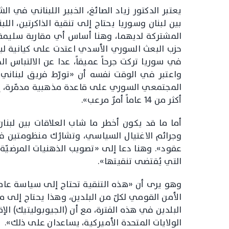
يعتبر الدكتور زياد الصائغ، الخبير اللبناني في ال
بين لبنان وسوريا يحتاج إلى تنقية الذاكرتين، اللب
المشتركة لديهما، وهنا أساس أي مقاربة سليمة»
حزب البعث السوري الأسدي اعتدت على كيانية لبن
في سوريا تركت جرحاً عميقاً، عدا عن الالتباس ا
واعتبر في الوقت نفسه أن «تورّط فريق لبناني 
المجتمعي السوري على قاعدة مذهبية مدمّرة، إ
أكثر من 14 عاماً أمرٌ مرعب».
أما ما قد يكون أخطر ما شاب العلاقات بين لبنان
وجرائم الاغتيال السياسي، وتشارُك منظومتين 
عقود». وهنا دعا إلى «تصويب الذهنيات المرضيّة 
التي يُقتضى تنقيتها».
وهو يرى أن «هذه التنقية تحتاج إلى سياسة عامة،
الأمن القومي لكلّ من البلدين، وهذا يحتاج إلى مسا
البلدين في هذه الفترة، مع أن (الجيوبوليتيك) ال
الولايات المتحدة الأميركية، يساعدان على ذلك».