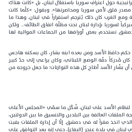
اتيجية حول اعتراف سوريا باستقلال لبنان، بل «كانت هناك
صدر قلق لأمن سوريا ومحاصرتها». ويقول: «كلّما كانت
ة ومع الغرب كان ذلك يُترجم استقراراً في لبنان، وهذا ما
خصوصاً أميركياً لسوريا بإدارة لبنان تحت مظلّة اتفاق الطائف… ولكن
ت دمشق تستخدم بعض أوراقها من الجماعات الموالية لها
 حكم حافظ الأسد ومن بعده ابنه بشار، كان يسكنه هاجس
 مُدركاً دقّة الوضع اللبناني، وكان يراعي إلى حدّ كبير
أن بشّار الأسد أطاح كل هذه التوازنات؛ ما جعل خروجه من
نظام الأسد على لبنان، شُكّل ما سمّي «المجلس الأعلى
 الملفات العالقة بين البلدين والتنسيق ما بين الدولتين،
لذي اتخذ مقراً له في دمشق. إلّا أن إدارة الملفات بقيت
 لبنان في بلدة عنجر (البقاع)، حتى إنه بعد التوافق على