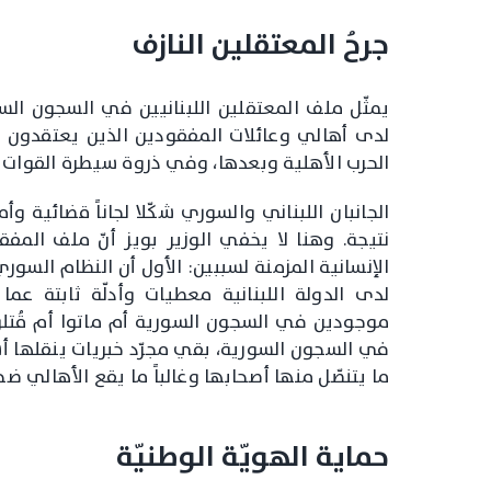
جرحُ المعتقلين النازف
يمثّل ملف المعتقلين اللبنانيين في السجون السور
لدى أهالي وعائلات المفقودين الذين يعتقدون أ
الحرب الأهلية وبعدها، وفي ذروة سيطرة القوات ا
نتيجة. وهنا لا يخفي الوزير بويز أنّ ملف المفقود
الإنسانية المزمنة لسببين: الأول أن النظام السوري 
لدى الدولة اللبنانية معطيات وأدلّة ثابتة عم
موجودين في السجون السورية أم ماتوا أم قُتلوا
في السجون السورية، بقي مجرّد خبريات ينقلها أ
ما يتنصّل منها أصحابها وغالباً ما يقع الأهالي ضح
حماية الهويّة الوطنيّة