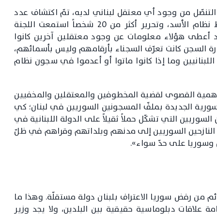
لتنصّل من وجود أي معتقل لبناني لديه، تمّ اكتشاف عدد
من المعتقلين في السجون السورية بعد سقوط نظام الأسد، وتحرير أكثر من 20 شخصاً استمعت اللجنة
قد أعطى هؤلاء معلومات عن وجود معتقلين آخرين كانوا
رة السجن كانت تعرّف السجناء بأرقامهم وليس بأسمائهم،
لبنانيين وما إذا كانوا ماتوا أو أعدموا في سجون نظام
الأهمية القصوى لقضية المخطوفين والمعتقلين والمخفيين
السورية الجديدة بملفّ المسجونين السوريين في لبنان؛ كي
 السوريين التي تشكّل حملاً ثقيلاً على الدولة اللبنانية في
ودة النازحين السوريين إلى مدنهم وبلداتهم وقراهم في ظلّ
وسوريا على حدّ سواء».
دائم من رفض سوريا الاعتراف بلبنان دولة مستقلّة. وهذا ما
ة علاقات دبلوماسية حقيقية بين البلدين، ولا يجد وزير