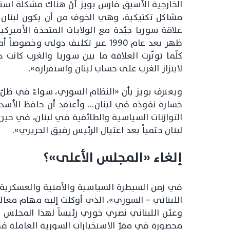
الخارجية الأسبق فارس بويز أنّ هناك مشكلة استر
مشاكل تكتيكية، وهي الخوف من أن يكون لبنان م
علاقة سوريا جيّدة مع الولايات المتحدة الأميركي
ظهر بعد عام 1990 عبر تكليف دولي و
كلّما توتّرت العلاقة ما بين سوريا والغرب كان
لابتزاز الغرب على حساب لبنان واستقراره».
ويعترف بويز بأن «النظام السوري، سواءً في ظلّ
خسارة نفوذه في لبنان… وأعتقد أن حافظ الأسد كان
التوازنات السياسية والطائفية في لبنان، في حين 
لبنان حتمياً بعد اغتيال الرئيس رفيق الحريري».
إلغاء «المجلس الأعلى»؟
في زمن السيطرة السياسية والأمنية والعسكرية ل
اللبناني – السوري»، الذي أوكلت إليه مهام معالجة
وعيّن اللبناني نصري خوري رئيساً لهذا المجلس ا
محصورة في مقرّ الاستخبارات السورية العاملة في