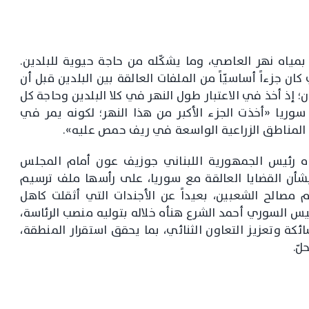
مياه نهر العاصي، وما يشكّله من حاجة حيوية للبلدين.
ن جزءاً أساسيّاً من الملفات العالقة بين البلدين قبل أن
ان؛ إذ أخذ في الاعتبار طول النهر في كلا البلدين وحاجة كل
سوريا «أخذت الجزء الأكبر من هذا النهر؛ لكونه يمر في
اد المناطق الزراعية الواسعة في ريف حمص عليه».
ه رئيس الجمهورية اللبناني جوزيف عون أمام المجلس
 بشأن القضايا العالقة مع سوريا، على رأسها ملف ترسيم
م مصالح الشعبين، بعيداً عن الأجندات التي أثقلت كاهل
ئيس السوري أحمد الشرع هنأه خلاله بتوليه منصب الرئاسة،
ائكة وتعزيز التعاون الثنائي، بما يحقق استقرار المنطقة،
لّ.