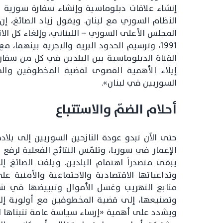
إنشاء علاقات دبلوماسية وإنشاء سفارة سورية 
النظام السوري مع لبنان. ويقول زياد الصائغ، إن
المجلس الأعلى السوري – اللبناني، وإلغاء كل ال
1991، وترسيم الحدود البرية والبحرية بينهما،
القناة الدبلوماسية بين البلدين في كل من س
إيلاء الأهمية القصوى لقضية المخطوفين والم
السوريين في لبنان».
أحلام الضمّ والاستتباع
حتى الآن تبدو عودة النازحين السوريين إلى بلا
الإعمار في سوريا، وتلمّس النتائج الفعلية لرفع
يبقى متصدراً اهتمام البلدين. ويلفت الصائغ إل
وتداعياتها الاقتصادية والاجتماعية والأمنية عل
منابع التهريب وغسل الأموال وتبييضها في شبك
وتصنيعها، إلى قضية المخطوفين مع أولوية إلى أ
ويشدد على أهمية «إرساء سياسة عامة تتبناها الح