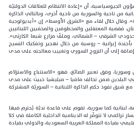
شؤون الجيوسياسية، أن «إعادة الانتظام للعلاقات الدولتيّة
نانية من ناحية والسورية من ناحية أخرى، وبالتالي الذاكرة
. وقال خلال لقاء مع «الشرق الأوسط»، إن «آيديولوجية
ان، فقضية المعتقلين والمخطوفين والمخفيين اللبنانيين
لحدودي الشرقي – الشمالي، وملفّ مزارع شبعا الكارثي».
بأجندة إيرانية – روسية من خلال تهجير وتفكيك النسيج
ضافة إلى أن النزوح السوري وتغييب معالجته على مدى
 وسوريا، وفق تعبير الصائغ، فهو «الاستتباع والاستزلام
في البلدين ضمن تحالف مافيا – ميليشيا خبيث على مدى
مع شبق نفوذ حكم الذاكرة اللبنانية – السوريّة المشتركة
 لبنانية كما سورية، تقوم على قاعدة نديّة يُحترم فيها
ر تراكمي لا تتوفّر له الدينامية الداخلية الكاملة في كلا
إقليمي بقيادة المملكة العربية السعودية، والدولي بقيادة