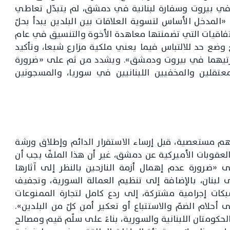
في بيروت وسفارة لبنانية في دمشق، لم يتبدّل تعاطي
 «المدخل الأساس لتسوية العلاقات بين البلدين يبدأ بحلّ
اتفاقيات التي تضمنتها معاهدة الأخوة والتنسيق في عام
 مع وضع حد للالتباس فيما يعني ملكية مزارع شبعا، وتأكيد
فارتيهما في بيروت ودمشق». ويشدد من ثم على «ضرورة
عتقلين والمخفيين اللبنانيين في سوريا، والمسجونين
دهم مستعصية، قبل إرساء الاستقرار الدائم وإطلاق ورشة
 العقوبات الأميركية عن دمشق، غير أن هذا الملفّ يجب أن
ى «ضرورة عدم إهمال أزمة النازحين بالنظر إلى آثارها
ى لبنان، بالإضافة إلى تنظيم العمالة السورية، وتجفيف
ات إجرامية مشتركة، إلى ردع كامل لتجارة الممنوعات
حلام الضمّ والاستتباع أو تعكير أمن كلّ من البلدين».
كومتان اللبنانية والسورية، بناءً على سلّم قيم ومصالح