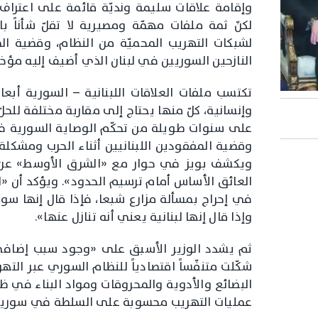
وإقامة علاقات سليمة ونديّة قائمة على اعتراف ك
لكنّ ثمة ملفات مهمّة ومصيرية لا تقلّ شأناً بال
لشبكات التهريب المحميّة من النظام، وقضية ا
النازحين السوريين في لبنان الذي أضيف إليه مؤخر
تكتسب ملفات العلاقات اللبنانية – السورية أبع
وإنسانية، كلّ منها يحتاج إلى مقاربة مختلفة للحل
على سنوات طويلة من تحكّم الوصاية السورية في إد
وقضية المفقودين اللبنانيين أثناء الحرب ومشكلة 
ويكشف بويز في حوار مع «الشرق الأوسط» عن أنّ
العائق الأساس أمام ترسيم الحدود». ويؤكد أن «ا
في إحراج بمسألة مزارع شبعا، فإذا قال إنها سوري
وإذا قال إنها لبنانية يعني أنه تنازل عنها».
ثم يشدد الوزير الأسبق على «وجود سبب إضافي 
شكّلت متنفّساً اقتصادياً للنظام السوري عبر الته
البضائع والأدوية والمحروقات ومواد البناء في ظلّ
عمليات التهريب محسوبة على السلطة في سوريا و