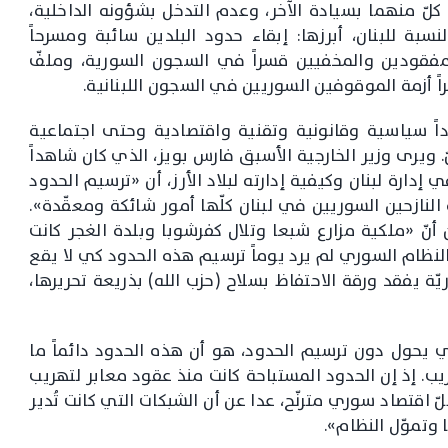
لّ منهما بسيادة الآخر، وعدم التدخل بشؤونه الداخلية،
نسبة للبنان، أبرزها: إبقاء حدود البلدين سائبة ومسرحاً
لمفقودين والمخفيين قسراً في السجون السورية، وملفّ
اً أزمة الموقوفين السوريين في السجون اللبنانية.
اداً سياسية وقانونية وتقنية واقتصادية وحتى اجتماعية
ّ. ويرى وزير الخارجية الأسبق فارس بويز، الذي كان شاهداً
ارة لبنان وكيفية إدارته لبلاد الأرز، أن «ترسيم الحدود
النازحين السوريين في لبنان كلّها أمور شائكة ومعقّدة».
 «ملكية مزارع شبعا وتلال كفرشوبا وبلدة الغجر كانت
لنظام السوري لم يرد يوماً ترسيم هذه الحدود كي لا يقع
ّة يفقد ورقة الاحتفاظ بسلاح (حزب الله) بذريعة تحريرها،
يحول دون ترسيم الحدود، هو أن هذه الحدود دائماً ما
ريب. إذ إن الحدود المستباحة كانت منذ عقود معابر لتهريب
 اقتصاد سوري مترنّح، عدا عن أن الشبكات التي كانت تُدير
تموّل النظام».