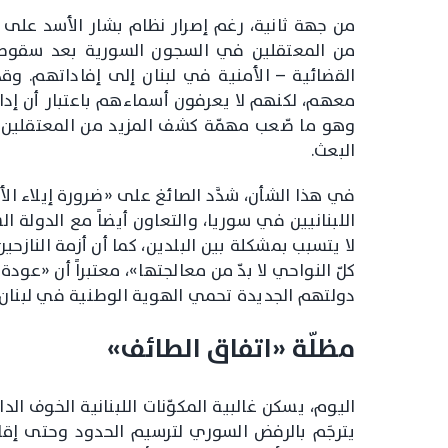
من جهة ثانية، رغم إصرار نظام بشار الأسد على ا
القضائية – الأمنية في لبنان إلى إفاداتهم. و
معهم، لكنهم لا يعرفون أسماءهم باعتبار أن إدا
وهو ما صّعب مهمّة كشف المزيد من المعتقلين ال
البعث.
في هذا الشأن، شدَّد الصائغ على «ضرورة إيلاء 
اللبنانيين في سوريا، والتعاون أيضاً مع الدولة 
لا يتسبب بمشكلة بين البلدين، كما أن أزمة النازحين
كلّ النواحي لا بدّ من معالجتها»، معتبراً أن «ع
دولتهم الجديدة تحمي الهوية الوطنية في لبنان 
مظلّة «اتفاق الطائف»
اليوم، يسكن غالبية المكوّنات اللبنانية الخوف ال
يترجَم بالرفض السوري لترسيم الحدود وحتى إقام