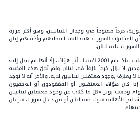
ية، جرحاً مفتوحاً في وجدان اللبنانيين، وهو أكثر مرارة
ن المخابرات السورية هي التي اعتقلتهم وأخفتهم إبان
لسورية على لبنان.
الجانبان اللبناني والسوري شكّلا لجاناً قضائية وأمنية منذ عام 2001 لاقتفاء أثر هؤلاء، إلّا أنها لم تصل إلى
ين لا يزال جُرحاً نازفاً في لبنان ولم تُحلّ هذه القضية
لا يعترف بوجود معتقلين لبنانيين لديه، والآخر أنه لا توجد
ا إذا كان هؤلاء المعتقلون أو المفقودون أو المخفيون
». وحسب بويز «كلّ ما حُكي عن وجود معتقلين لبنانيين
شخاص للأهالي سواء في لبنان أو من داخل سوريا، سرعان
يتها».