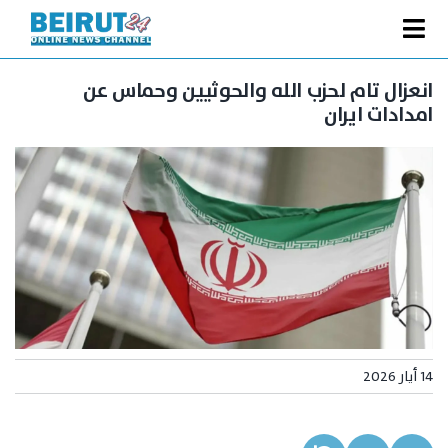
Ski
t
Toggle
conten
الصفحة الرئيسية
Navigation
انعزال تام لحزب الله والحوثيين وحماس عن
امدادات ايران
سياسة
اقتصاد
فنّ
رياضة
متفرقات
Podcast
من نحن
14 أيار 2026
البحث
عن: