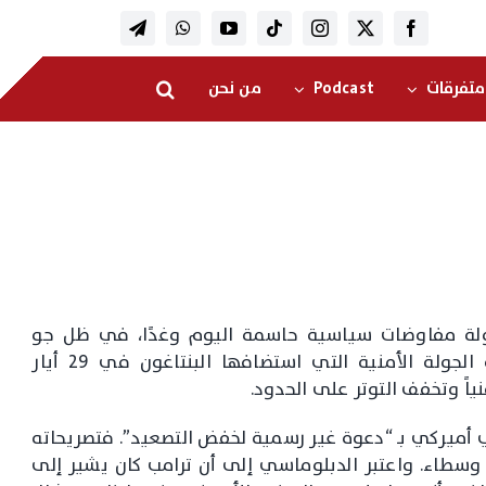
متفرقات
Podcast
من نحن
لجولة مفاوضات سياسية حاسمة اليوم وغدًا، في ظل جو
يسوده الحذر، خصوصًا بعد محدودية ما حققته الجولة الأمنية التي استضافها البنتاغون في 29 أيار
ياً وتخفف التوتر على الحدود.
 أميركي بـ “دعوة غير رسمية لخفض التصعيد”. فتصريحاته
وسطاء. واعتبر الدبلوماسي إلى أن ترامب كان يشير إلى