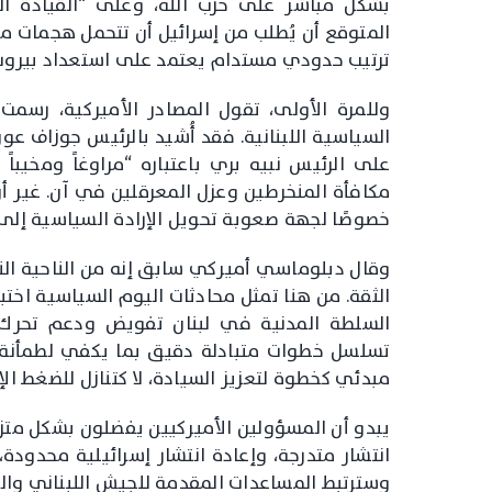
بشكل مباشر على حزب الله، وعلى “القيادة اللب
المتوقع أن يُطلب من إسرائيل أن تتحمل هجمات 
ترتيب حدودي مستدام يعتمد على استعداد بيروت
السياسية اللبنانية. فقد أُشيد بالرئيس جوزاف ع
على الرئيس نبيه بري باعتباره “مراوغاً ومخيبا
مكافأة المنخرطين وعزل المعرقلين في آن. غير أ
خصوصًا لجهة صعوبة تحويل الإرادة السياسية إلى
وقال دبلوماسي أميركي سابق إنه من الناحية النظ
الثقة. من هنا تمثل محادثات اليوم السياسية اخت
السلطة المدنية في لبنان تفويض ودعم تحرك 
تسلسل خطوات متبادلة دقيق بما يكفي لطمأنة 
مبدئي كخطوة لتعزيز السيادة، لا كتنازل للضغط ال
يبدو أن المسؤولين الأميركيين يفضلون بشكل متزايد
انتشار متدرجة، وإعادة انتشار إسرائيلية محدود
وسترتبط المساعدات المقدمة للجيش اللبناني والح