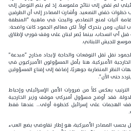
يلي لم تفضِ إلى نتائج ملموسة. إذ لم يتم التوصل إلى
ب خطوات خفض التصعيد. وأشارت المصادر إلى أن الطرفين
إقامة آليات لمنع التصادم، والبحث في ماهية “المنطقة
 لبنان، ومن يتحرك أولاً. لكن معالم الجمود كانت واضحة:
 قبل أي انسحاب، بينما يُصر لبنان على وقف فوري لإطلاق
موسع للجيش اللبناني.
جمود نقل ثقل التوقعات والحاجة لإيجاد مخارج “مبدعة”
خارجية الأميركية. هنا يأمل المسؤولون الأميركيون في
هات النظر المتضاربة جوهريًا، إضافة إلى إقناع المسؤولين
ردد حتى الآن”.
رتيب يعكس كلاً من ضرورات الأمن الإسرائيلي وإحباط
لدولة. فقد أوضح مسؤول أميركي موقف وزير الخارجية
ه وقف الهجمات على إسرائيل كخطوة أولى… عندها فقط
بل بحسب المصادر الأميركية، هو إطار تفاوضي يضع العبء