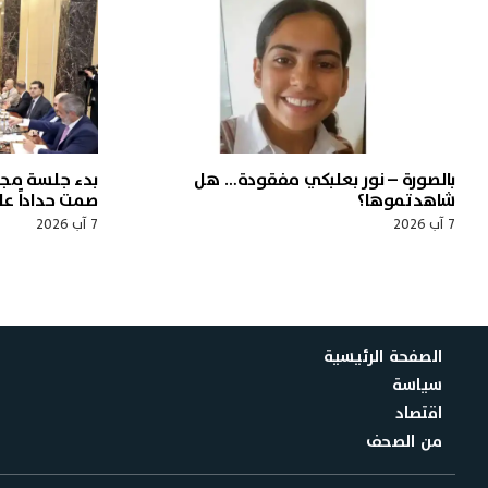
بالصورة – نور بعلبكي مفقودة… هل
بدء جلسة مجل
شاهدتموها؟
صمت حداداً ع
7 آب 2026
7 آب 2026
الصفحة الرئيسية
سياسة
اقتصاد
من الصحف