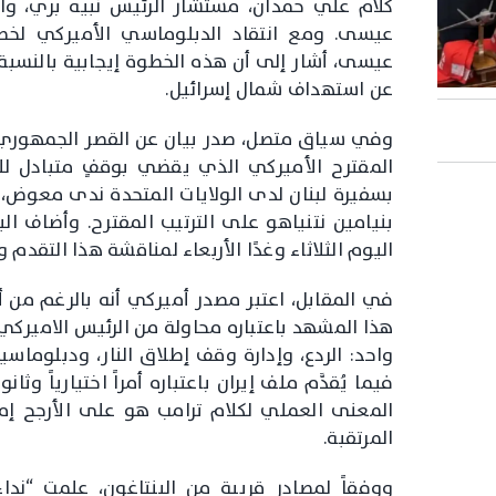
كلام علي حمدان، مستشار الرئيس نبيه بري، وا
عيسى. ومع انتقاد الدبلوماسي الأميركي لخطو
عيسى، أشار إلى أن هذه الخطوة إيجابية بالنسبة 
عن استهداف شمال إسرائيل.
وفي سياق متصل، صدر بيان عن القصر الجمهوري أش
المقترح الأميركي الذي يقضي بوقفٍ متبادل لل
بسفيرة لبنان لدى الولايات المتحدة ندى معوض، 
بنيامين نتنياهو على الترتيب المقترح. وأضاف ال
اليوم الثلاثاء وغدًا الأربعاء لمناقشة هذا التقدم وا
في المقابل، اعتبر مصدر أميركي أنه بالرغم من أ
هذا المشهد باعتباره محاولة من الرئيس الامير
واحد: الردع، وإدارة وقف إطلاق النار، ودبلوماسية
فيما يُقدَّم ملف إيران باعتباره أمراً اختيارياً وثا
المعنى العملي لكلام ترامب هو على الأرجح إم
المرتقبة.
ووفقاً لمصادر قريبة من البنتاغون، علمت “نداء