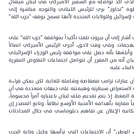
لذي أكد تواصله مع السفير الأميركي في لبنان ميشال
ة “تجاوز” بري للرئيس اللبناني والتوجه مباشرة إلى
لإسرائيل وللولايات المتحدة لأنها تسمح بوقف “حزب الله”
ار إلى أن بيروت تلقت تأكيداً بموافقة “حزب الله” على
هجمات. وفي وقت لاحق، أجرى الرئيس الأميركي اتصالاً
وأبلغها بأنه حصل على موافقة رئيس الوزراء الإسرائيلي
بيان أنه من المقرر أن تتواصل اجتماعات التفاوض المقررة
لبناء عليه.
ن عبارات ترامب فضفاضة وشاملة للغاية، لكن يمكن قراءة
كي لاستعراض سيطرته وهيمنته على جبهات متعددة في آن
 الضغط. إذ يتم تقديم ملف لبنان باعتباره أمراً محسوماً،
نوياً مقارنة بأهدافه الأمنية الأوسع نطاقاً. وتابع المصدر إن
كانية الإعلان عن تفاهم دبلوماسي في خلال المحادثات
 الوطن” أن الاجتماعات التي ترأسها وكيل وزارة الحرب