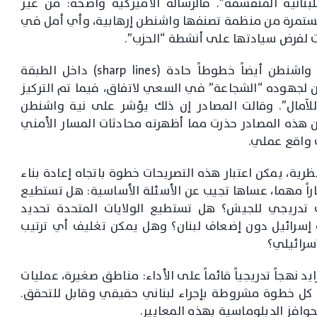
نانية المنقسمة”. فالرسالة الأميركية واضحة: من غير
مستمرة من منظمة تصنفها واشنطن إرهابية، وأي أمل في
 لفرض سيادتها على أنشطة “الحزب”.
وللمرة الأولى، تقول المصادر الأميركية، رسمت واشنطن أيضاً خطوطاً حادة (sharp lines) داخل الطبقة
ون لجهوده “الشجاعة” في السعي لاتفاق، فيما تم التركيز
ً للآمال”. وقالت المصادر إن ذلك يؤشر على نية واشنطن
ن هذه المصادر حذرت مما أظهرته محادثات المسار الأمني
 واقع عملي.
رية، يمكن اعتبار هذه التصريحات خطوة باتجاه إعادة بناء
باراً مهما، عساها تجيب عن الأسئلة الأساسية: هل تستطيع
تدريجي للجيش؟ هل تستطيع الولايات المتحدة تحديد
إسرائيل دون إضعاف لبنان؟ وهل يمكن تغليف أي ترتيب
إسرائيلي؟
 نهجاً تدريجياً قائماً على الأداء: مناطق صغيرة، عمليات
ة، كل خطوة مشروطة بإجراء لبناني حقيقي وقابل للتحقق.
وافز الدبلوماسية بهذه المعايير.