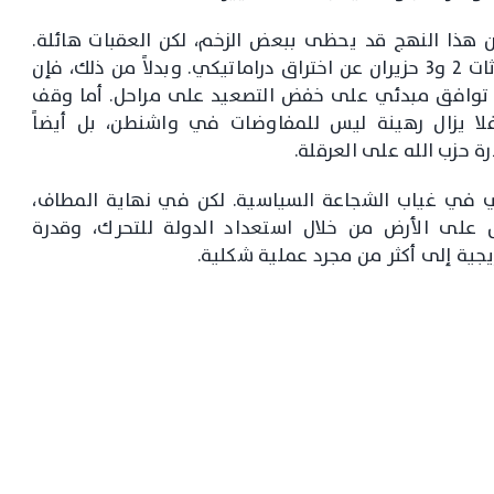
 هذا النهج قد يحظى ببعض الزخم، لكن العقبات هائلة.
فالقليلون في واشنطن يتوقعون أن تسفر محادثات 2 و3 حزيران عن اختراق دراماتيكي. وبدلاً من ذلك، فإن
ية، توافق مبدئي على خفض التصعيد على مراحل. أما وقف
فلا يزال رهينة ليس للمفاوضات في واشنطن، بل أيضاً
ة حزب الله على العرقلة.
ي في غياب الشجاعة السياسية. لكن في نهاية المطاف،
ل على الأرض من خلال استعداد الدولة للتحرك، وقدرة
يجية إلى أكثر من مجرد عملية شكلية.