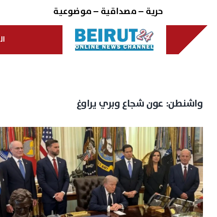
Ski
حرية – مصداقية – موضوعية
t
conten
ال
واشنطن: عون شجاع وبري يراوغ