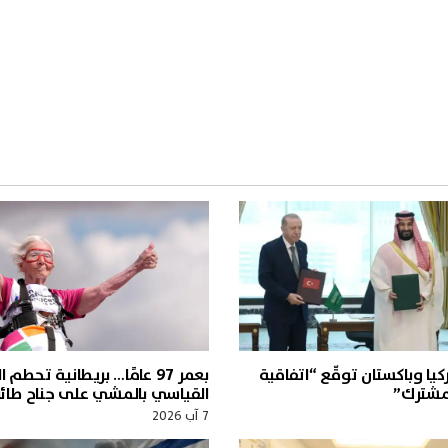
يا وباكستان توقّع “اتفاقية
بعمر 97 عامًا… بريطانية تحطم 
لمشترك”
القياسي بالمشي على جناح طائر
7 آب 2026