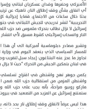
الأميركي وحضرها وفدان عسكريان لبناني وإسرائ
أي اتفاق بشأن وقف إطلاق النار، ناهيك عن ترتي
بحثا خلال ساعات من الاجتماع، قضايا إجرائية ك
التجريبية” لنشر تدريجي للجيش اللبناني في جنوب
إسرائيل لا تزال تطالب بتحرك ملموس ضد حزب الله
النار وانسحاب إسرائيلي كشرط مسبق لأي انتشار 
وتشير مصادر دبلوماسية أميركية الى أن هذا ال
للمسار السياسي الذي ينعقد اليوم في وزارة ال
تجاوز ما عجز عنه البنتاغون: إيجاد سبل لتقريب وج
في لبنان بتمكين الجيش من التحرك “حيث لا يزال يت
يكمن جوهر نهج واشنطن في اقتراح تسلسلي الت
واشنطن المزمن من استقلالية حزب الله ضمن ا
ماركو روبيو صراحةً، بأنه يجب على حزب الل
ستمتنع إسرائيل عن المزيد من التصعيد في بيروت.
هذا ليس عرضاً لاتفاق وقف إطلاق نار بحد ذاته، 