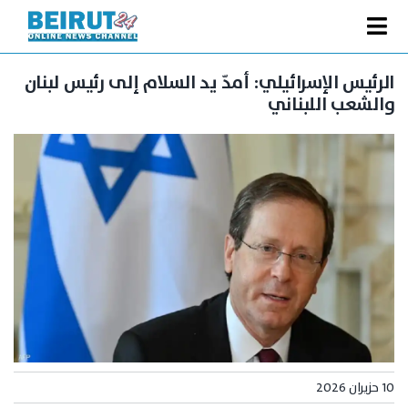
Ski
t
Toggle
conten
الصفحة الرئيسية
Navigation
الرئيس الإسرائيلي: أمدّ يد السلام إلى رئيس لبنان
والشعب اللبناني
سياسة
اقتصاد
فنّ
رياضة
متفرقات
Podcast
من نحن
البحث
عن:
10 حزيران 2026