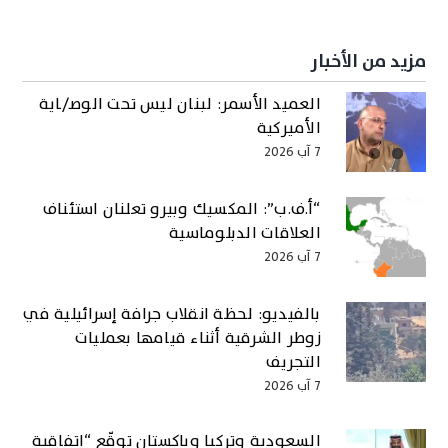
مزيد من الأخبار
العميد الأسمر: لبنان ليس تحت الوصـ/ـاية
الأميركية
7 آب 2026
“أ.ف.ب”: المكسيك وبيرو تعلنان استئناف
العلاقات الدبلوماسية
7 آب 2026
بالفيديو: لحظة انقلاب جرافة إسرائيلية في
زوطر الشرقية أثناء قيامها بعمليات
التجريف
7 آب 2026
السعودية وتركيا وباكستان توقّع “اتفاقية