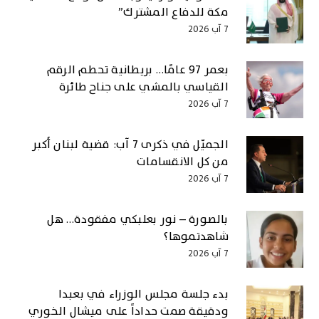
مكة للدفاع المشترك”
7 آب 2026
بعمر 97 عامًا… بريطانية تحطم الرقم
القياسي بالمشي على جناح طائرة
7 آب 2026
الجميّل في ذكرى 7 آب: قضية لبنان أكبر
من كل الانقسامات
7 آب 2026
بالصورة – نور بعلبكي مفقودة… هل
شاهدتموها؟
7 آب 2026
بدء جلسة مجلس الوزراء في بعبدا
ودقيقة صمت حداداً على ميشال الخوري