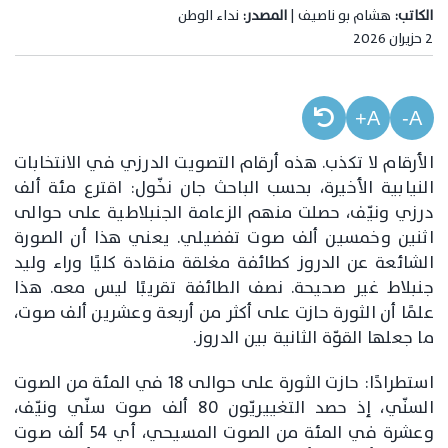
الكاتب:
هشام بو ناصيف |
المصدر:
نداء الوطن
2 حزيران 2026
A+
A-
الأرقام لا تكذب. هذه أرقام التصويت الدرزي في الانتخابات
النيابية الأخيرة، بحسب الباحث جان نخّول: اقترع مئة ألف
درزي ونيّف، حصلت منهم الزعامة الجنبلاطية على حوالى
اثنين وخمسين ألف صوت تفضيلي. يعني هذا أن الصورة
الشائعة عن الدروز كطائفة مغلقة منقادة كليًا وراء وليد
جنبلاط غير صحيحة. نصف الطائفة تقريبًا ليس معه. هذا
علمًا أن الثورة حازت على أكثر من أربعة وعشرين ألف صوت،
ما جعلها القوّة الثانية بين الدروز.
استطرادًا: حازت الثورة على حوالى 18 في المئة من الصوت
السنّي، إذ حصد التغييريّون 80 ألف صوت سنّي ونيّف،
وعشرة في المئة من الصوت المسيحي، أي 54 ألف صوت