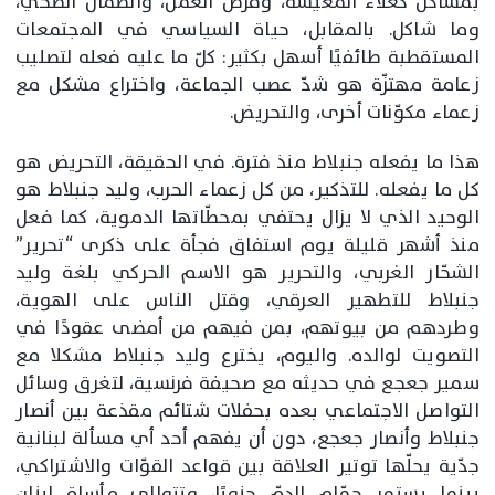
بمشاكل كغلاء المعيشة، وفرص العمل، والضمان الصحّي،
وما شاكل. بالمقابل، حياة السياسي في المجتمعات
المستقطبة طائفيًا أسهل بكثير: كلّ ما عليه فعله لتصليب
زعامة مهتزّة هو شدّ عصب الجماعة، واختراع مشكل مع
زعماء مكوّنات أخرى، والتحريض.
هذا ما يفعله جنبلاط منذ فترة. في الحقيقة، التحريض هو
كل ما يفعله. للتذكير، من كل زعماء الحرب، وليد جنبلاط هو
الوحيد الذي لا يزال يحتفي بمحطّاتها الدموية، كما فعل
منذ أشهر قليلة يوم استفاق فجأة على ذكرى “تحرير”
الشحّار الغربي، والتحرير هو الاسم الحركي بلغة وليد
جنبلاط للتطهير العرقي، وقتل الناس على الهوية،
وطردهم من بيوتهم، بمن فيهم من أمضى عقودًا في
التصويت لوالده. واليوم، يخترع وليد جنبلاط مشكلا مع
سمير جعجع في حديثه مع صحيفة فرنسية، لتغرق وسائل
التواصل الاجتماعي بعده بحفلات شتائم مقذعة بين أنصار
جنبلاط وأنصار جعجع، دون أن يفهم أحد أي مسألة لبنانية
جدّية يحلّها توتير العلاقة بين قواعد القوّات والاشتراكي،
بينما يستمر حمّام الدمّ جنوبًا، وتتوالى مأساة لبنان