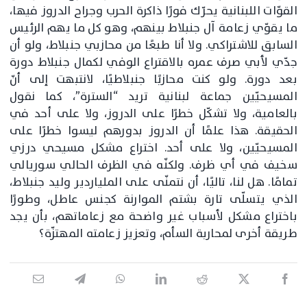
القوّات اللبنانية يحرّك فورًا ذاكرة الحرب وجراح الدروز فيها،
ما يقوّي زعامة آل جنبلاط بينهم، وهو كل ما يهم الرئيس
السابق للاشتراكي. ولا أنا طبعًا من محازبي جنبلاط، ولو أن
جدّي لأبي صرف عمره بالاقتراع الوفي لكمال جنبلاط دورة
بعد دورة. ولو كنت محازبًا جنبلاطيًا، لانتبهت إلى أنّ
المسيحيّين جماعة لبنانية تريد “السترة”، كما نقول
بالعامية، ولا تشكّل خطرًا على الدروز، ولا على أحد في
الحقيقة. هذا علمًا أن الدروز بدورهم ليسوا خطرًا على
المسيحيّين، ولا على أحد. اختراع مشكل مسيحي درزي
سخيف في أي ظرف. ولكنّه في الظرف الحالي سوريالي
تمامًا. هل لنا، تاليًا، أن نتمنّى على الملياردير وليد جنبلاط،
الذي يتسلّى تارة بشتم الموارنة كجنس عاطل، وطورًا
باختراع مشكل لأسباب غير واضحة مع زعاماتهم، بأن يجد
طريقة أخرى لمحاربة السأم، وتعزيز زعامته المهتزّة؟