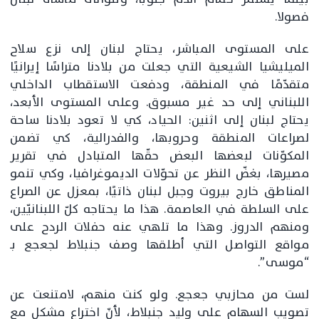
فصولا.
على المستوى المباشر، يحتاج لبنان إلى نزع سلاح
الميليشيا الشيعية التي جعلت من بلادنا متراسًا إيرانيًا
متقدّمًا في المنطقة، ودفعت الاستقطاب الداخلي
اللبناني إلى حد غير مسبوق. وعلى المستوى الأبعد،
يحتاج لبنان إلى اثنين: الحياد، كي لا تعود بلادنا ساحة
لصراعات المنطقة وحروبها، والفدرالية، كي تضمن
المكوّنات لبعضها البعض حقّها المتبادل في تقرير
مصيرها، بغضّ النظر عن تحوّلات الديموغرافيا، وكي تنمو
المناطق خارج بيروت وجبل لبنان ذاتيًا، بمعزل عن الصراع
على السلطة في العاصمة. هذا ما يحتاجه كلّ اللبنانيّين،
ومنهم الدروز. وهذا ما تلهي عنه حفلات الردح على
مواقع التواصل التي أطلقها وصف جنبلاط لجعجع بـ
“موسى”.
لست من محازبي جعجع. ولو كنت منهم، لامتنعت عن
تصويب السهام على وليد جنبلاط، لأنّ اختراع مشكل مع