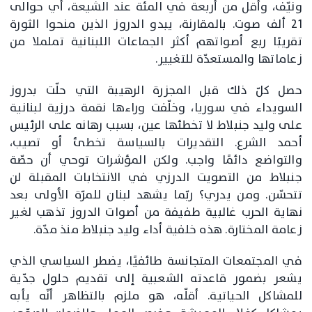
ونيّف، وأقل من أربعة في المئة عند الشيعة، أي حوالى
21 ألف صوت. بالمقارنة، يبدو الدروز الذين منحوا الثورة
تقريبًا ربع أصواتهم أكثر الجماعات اللبنانية تململا من
زعاماتها والمستعدّة للتغيير.
حصل كلّ ذلك قبل المجزرة الرهيبة التي حلّت بدروز
السويداء في سوريا، وخلّفت وراءها نقمة درزية لبنانية
على وليد جنبلاط لا تخطئها عين، بسبب رهانه على الرئيس
أحمد الشرع. التقديرات بالسياسة تخطئ أو تصيب،
والتواضع دائمًا واجب. ولكن المؤشرات توحي أن حصّة
جنبلاط من التصويت الدرزي في الانتخابات المقبلة لن
تتحسّن. ومن يدري؟ ربّما يشهد لبنان للمرّة الأولى بعد
نهاية الحرب غالبية طفيفة من أصوات الدروز تذهب لغير
زعامة المختارة. هذه خلفية أداء وليد جنبلاط منذ مدّة.
في المجتمعات المتجانسة طائفيًا، يضطر السياسي الذي
يشعر بضمور قاعدته الشعبية إلى تقديم حلول جدّية
للمشاكل الحياتية. أقلّه، هو ملزم بالتظاهر أنّه يأبه