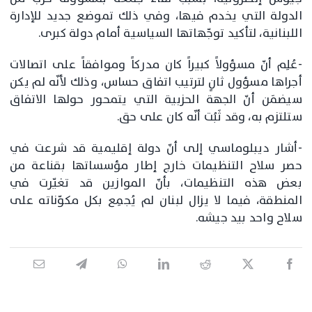
الدولة التي يخدم فيها، وفي ذلك تموضع جديد للإدارة
اللبنانية، لتأكيد توجّهاتها السياسية أمام دولة كبرى.
-عُلِم أنّ مسؤولاً كبيراً كان مدركاً وموافقاً على اتصالات
أجراها مسؤول ثانٍ لترتيب اتفاق حساس، وذلك لأنّه لم يكن
سيضمَن أنّ الجهة الحزبية التي يتمحور حولها الاتفاق
ستلتزم به، وقد ثَبُت أنّه كان على حق.
-أشار ديبلوماسي إلى أنّ دولة إقليمية قد شرعت في
حصر سلاح التنظيمات خارج إطار مؤسساتها بقناعة من
بعض هذه التنظيمات، بأنّ الموازين قد تغيّرت في
المنطقة، فيما لا يزال لبنان لم يُجمِع بكل مكوّناته على
سلاح واحد بيد جيشه.