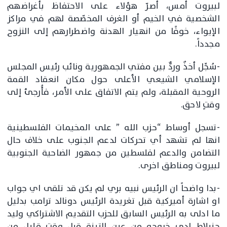
لبيروت أمس، أصرّ هؤلاء على الاحتفاظ بأغراضهم
الشخصية في الخيم أو الغرف المخصّصة لهم في مراكز
الإيواء، خوفًا من انهيار الهدنة واضطرارهم إلى النزوح
مجدداً.
-سُجِّل أخذٌ وردٌّ بين مفتي الجمهورية ونائب رئيس المجلس
الإسلامي الشيعي الأعلى حول مكان انعقاد القمة
الروحية المقبلة، ولم يتم الاتفاق على الأمر، فأُرجئ إلى
وقتٍ لاحق.
-تسجل أوساط “حزب الله ” على المخيمات الفلسطينية
انها لم تشهد أي تحركات لدعم الجنوب على خلاف حال
التضامن والدعم لفلسطين من جمهور الضاحية الجنوبية
لبيروت ومناطق اخرى.
-بدا واضحاً ان الرئيس نبيه بري لم يكن قد تلقى اي جواب
او اشارة أميركية قبل تغريدة الرئيس دونالد ترامب بدليل
ما ادلى به الرئيس السابق للحزب التقديم الاشتراكي وليد
جنبلاط لدى خروجه من عين التينة قبل وقت قليل من