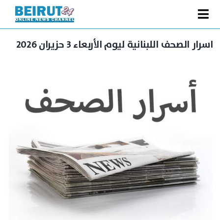
Ski
t
Toggle
conten
الصفحة الرئيسية
Navigation
اسرار الصحف اللبنانية ليوم الأربعاء 3 حزيران 2026
سياسة
اقتصاد
فنّ
رياضة
متفرقات
Podcast
من نحن
البحث
عن: