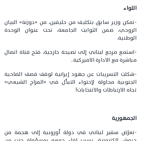
اللواء
-تمكن وزير سابق بتكليف من حليفين، من «دوزنة» البيان
الروحي، ضمن الثوابت الجامعة، تحت عنوان الوحدة
الوطنية.
-استمع مرجع لبناني إلى نصيحة خارجية، فتح قناة اتصال
مباشرة مع الادارة الاميركية..
-شكلت التسريبات عن جهود إيرانية لوقف قصف الضاحية
الجنوبية محاولة لإحتواء التبدُّل في «المزاج الشيعي»
تجاه الارتباطات والانتخابات!
الجمهورية
-تعرّض سفير لبناني في دولة أوروبية إلى هجمة من
جيوش إلكترونية، بسبب لقاء جمعه بمسؤولة حزب من