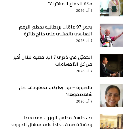
مكة للدفاع المشترك”
7 آب 2026
بعمر 97 عامًا… بريطانية تحطم الرقم
القياسي بالمشي على جناح طائرة
7 آب 2026
الجميّل في ذكرى 7 آب: قضية لبنان أكبر
من كل الانقسامات
7 آب 2026
بالصورة – نور بعلبكي مفقودة… هل
شاهدتموها؟
7 آب 2026
بدء جلسة مجلس الوزراء في بعبدا
ودقيقة صمت حداداً على ميشال الخوري