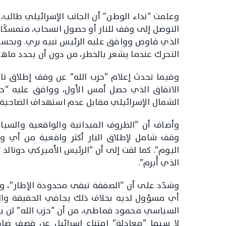
وعلمت “نداء الوطن” أن الجانب الإسرائيلي طالب،
الذي فاوض ووافق عليه الرئيس نبيه بري. وبحسب 
التحرك عندما يشعر بالخطر، من دون أن يحدد ماهي
وفيما تحدث إعلام “حزب الله” عن وقف إطلاق نار
الاتفاق الذي حصل أمس الأول، ووافق عليه “حز
الشمال الإسرائيلي مقابل عدم استهداف الضاحية 
وأضاف أن “الظروف الميدانية والواقعية والسي
وقف شامل لإطلاق النار أكثر واقعية من أي و
اليوم”. كما لفت إلى أن “الرئيس الأميركي دونالد
الذي أُبرم”.
وشدّد على أن “الصفقة تبقى محدودة الإطار”، وأن
أي مسؤول لديه بخلاف ذلك يجافي الحقيقة والوا
السياسي محمود قماطي، من أن “حزب الله” لن يو
لا سيما “معادلة” امتناع إسرائيل عن قصف ضا