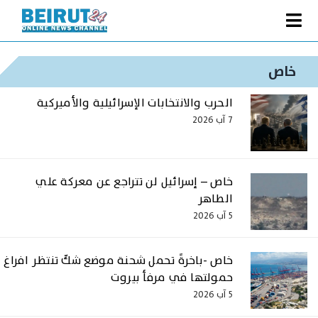
Ski
t
Toggle
conten
الصفحة الرئيسية
Navigation
خاص
سياسة
الحرب والانتخابات الإسرائيلية والأميركية
اقتصاد
7 آب 2026
فنّ
رياضة
خاص – إسرائيل لن تتراجع عن معركة علي
الطاهر
متفرقات
5 آب 2026
Podcast
من نحن
خاص -باخرةً تحمل شحنة موضع شكّ تنتظر افراغ
حمولتها في مرفأ بيروت
البحث
5 آب 2026
عن: