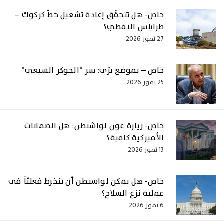
خاص- هل تتحقّق إعادة تشغيل خطّ كركوك –
طرابلس النفطي؟
27 تموز 2026
خاص – تموضع برّي: سر “الجوكر الشيعي”
25 تموز 2026
خاص- زيارة عون لواشنطن: هل الضمانات
الأميركية كافية؟
13 تموز 2026
خاص- هل يمكن لواشنطن أن تنخرط فعليّاً في
عملية نزع السلاح؟
6 تموز 2026